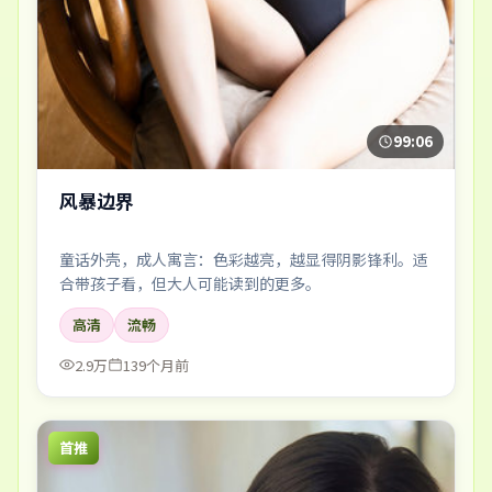
99:06
风暴边界
童话外壳，成人寓言：色彩越亮，越显得阴影锋利。适
合带孩子看，但大人可能读到的更多。
高清
流畅
2.9万
139个月前
首推