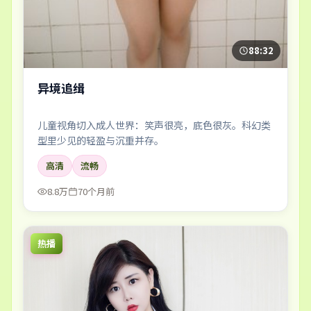
88:32
异境追缉
儿童视角切入成人世界：笑声很亮，底色很灰。科幻类
型里少见的轻盈与沉重并存。
高清
流畅
8.8万
70个月前
热播