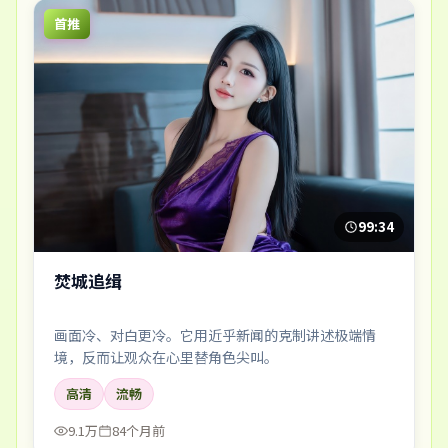
首推
99:34
焚城追缉
画面冷、对白更冷。它用近乎新闻的克制讲述极端情
境，反而让观众在心里替角色尖叫。
高清
流畅
9.1万
84个月前