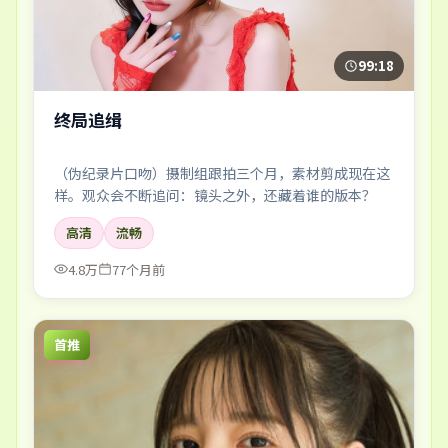
99:18
终局追缉
（伪纪录片口吻）摄制组跟拍三个月，素材剪成现在这
样。观众会不断追问：镜头之外，还藏着谁的版本？
高清
流畅
4.8万
77个月前
首推