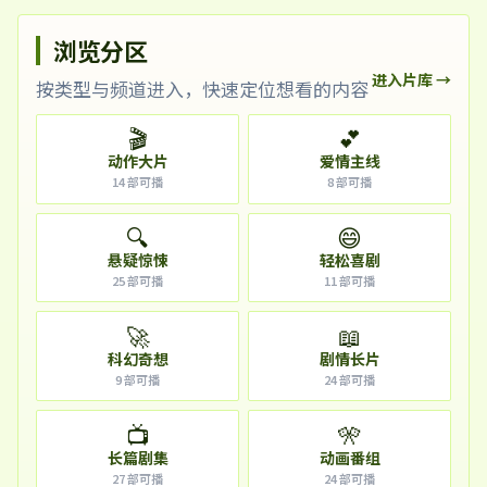
浏览分区
进入片库 →
按类型与频道进入，快速定位想看的内容
🎬
💕
动作大片
爱情主线
14
部可播
8
部可播
🔍
😄
悬疑惊悚
轻松喜剧
25
部可播
11
部可播
🚀
📖
科幻奇想
剧情长片
9
部可播
24
部可播
📺
🎌
长篇剧集
动画番组
27
部可播
24
部可播