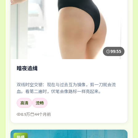
99:55
暗夜追缉
双线时空交错：现在与过去互为镜像，剪一刀就会流
血。看第二遍时，伏笔会像路标一样亮起来。
高清
流畅
8.9万
44个月前
热播