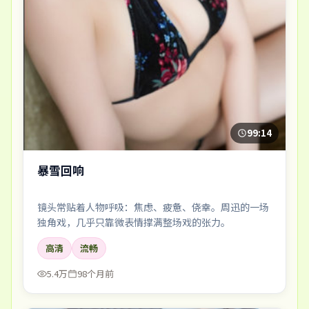
99:14
暴雪回响
镜头常贴着人物呼吸：焦虑、疲惫、侥幸。周迅的一场
独角戏，几乎只靠微表情撑满整场戏的张力。
高清
流畅
5.4万
98个月前