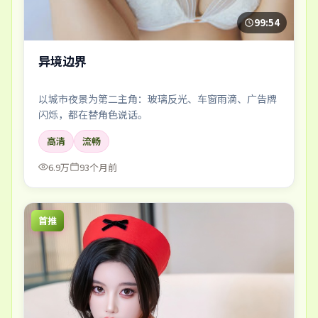
99:54
异境边界
以城市夜景为第二主角：玻璃反光、车窗雨滴、广告牌
闪烁，都在替角色说话。
高清
流畅
6.9万
93个月前
首推