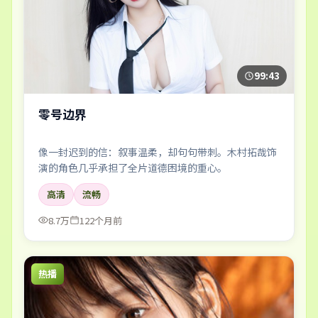
99:43
零号边界
像一封迟到的信：叙事温柔，却句句带刺。木村拓哉饰
演的角色几乎承担了全片道德困境的重心。
高清
流畅
8.7万
122个月前
热播