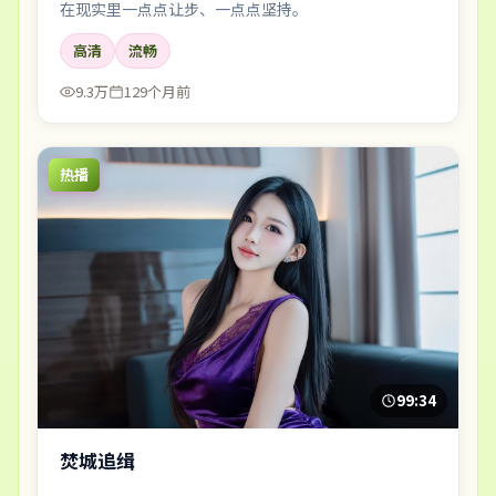
在现实里一点点让步、一点点坚持。
高清
流畅
9.3万
129个月前
热播
99:34
焚城追缉