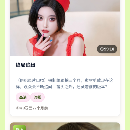
99:18
终局追缉
（伪纪录片口吻）摄制组跟拍三个月，素材剪成现在这
样。观众会不断追问：镜头之外，还藏着谁的版本？
高清
流畅
4.8万
77个月前
新上