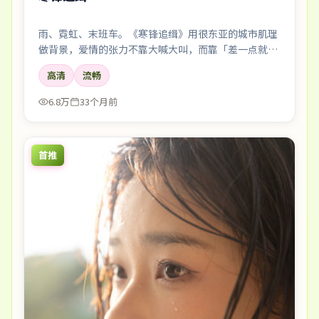
雨、霓虹、末班车。《寒锋追缉》用很东亚的城市肌理
做背景，爱情的张力不靠大喊大叫，而靠「差一点就说
出口」的沉默。
高清
流畅
6.8万
33个月前
首推