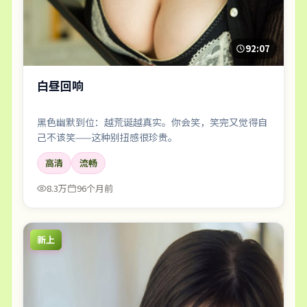
92:07
白昼回响
黑色幽默到位：越荒诞越真实。你会笑，笑完又觉得自
己不该笑——这种别扭感很珍贵。
高清
流畅
8.3万
96个月前
新上